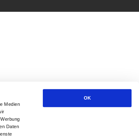
OK
le Medien
ir
, Werbung
ren Daten
ienste